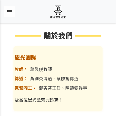
關於我們
恩光團隊
牧師：
蕭興鋭牧師
傳道：
黃細英傳道、蔡輝揚傳道
教會同工：
鄧美芬主任、陳婉雯幹事
及各位恩光堂弟兄姊妹！